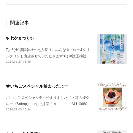
関連記事
✨七夕まつり✨
7／6(土)護国神社の七夕祭り、みんな来てねー♪クリ
ンクリンも出店させていただきます★彡#護国神社…
2024.06.27 13:38
🍓いちごスペシャル始まったよー
.〈いちごスペシャル🍓〉始まりました¨̮⃝・苺の桜ク
レープ&nbsp;・いちご抹茶チョコ ⠀ ⠀ ⠀ ALL ¥680…
2024.03.03 15:24