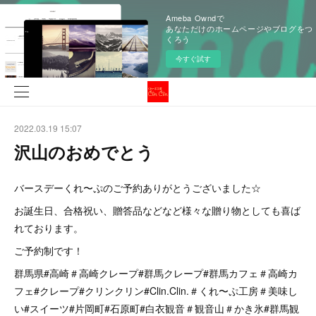
Ameba Owndで
あなただけのホームページやブログをつ
くろう
今すぐ試す
2022.03.19 15:07
沢山のおめでとう
バースデーくれ〜ぷのご予約ありがとうございました☆
お誕生日、合格祝い、贈答品などなど様々な贈り物としても喜ば
れております。
ご予約制です！
群馬県#高崎＃高崎クレープ#群馬クレープ#群馬カフェ＃高崎カ
フェ#クレープ#クリンクリン#Clin.Clin.＃くれ〜ぷ工房＃美味し
い#スイーツ#片岡町#石原町#白衣観音＃観音山＃かき氷#群馬観