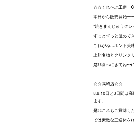
☆☆くれ〜ぷ工房 Cli
本日から販売開始ー
"焼きまんじゅうクレ
ずっとずっと温めてき
これがね…ホント美
上州名物とクリンクリ
是非食べにきてね〜(*´꒳
☆☆高崎店☆☆
8.9.10日と3日
ます。
是非これもご賞味く
では素敵な三連休を(๑