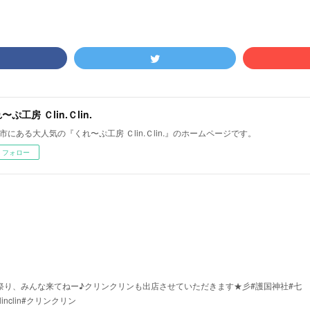
〜ぷ工房 Ｃlin.Ｃlin.
市にある大人気の『くれ〜ぷ工房 Ｃlin.Ｃlin.』のホームページです。
フォロー
夕祭り、みんな来てねー♪クリンクリンも出店させていただきます★彡#護国神社#七
inclin#クリンクリン