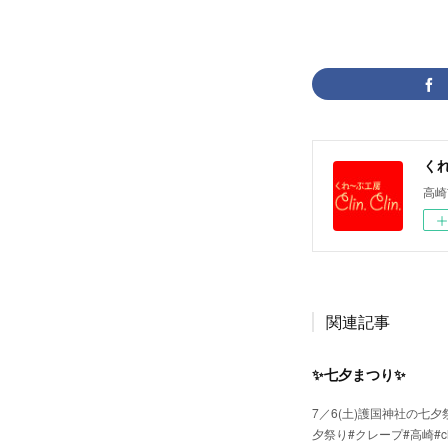
くれ
高崎
関連記事
✨七夕まつり✨
7／6(土)護国神社の七
夕祭り#クレープ#高崎#cl