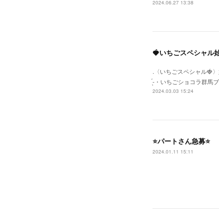
2024.06.27 13:38
🍓いちごスペシャル
.〈いちごスペシャル🍓〉始ま
̖́-‬・いちごショコラ
2024.03.03 15:24
⭐️パートさん急募⭐️
2024.01.11 15:11