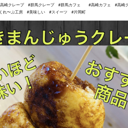
#高崎クレープ #群馬クレープ #群馬カフェ #高崎カフェ #高崎
in. #くれ〜ぷ工房 #美味しい #スイーツ #片岡町