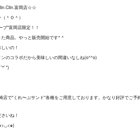
n.Clin.富岡店☆☆
ー（＾Ｏ＾）
ープ"富岡店限定！！
た商品。やっと販売開始です^ ^
味しいの！
ンのコラボだから美味しいの間違いなしね(o^^o)
`*)
間は高崎店で"くれ〜ぷサンド"各種をご用意しております。かなり好評でご
ださいね！
>◡<๑)