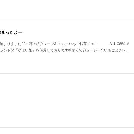
始まったよー
りました¨̮⃝・苺の桜クレープ&nbsp;・いちご抹茶チョコ ⠀ ⠀ ⠀ ALL ¥680 ‎𖤐
群馬ブランドの「やよい姫」を使用しております🍓甘くてジューシーないちごとクレ…