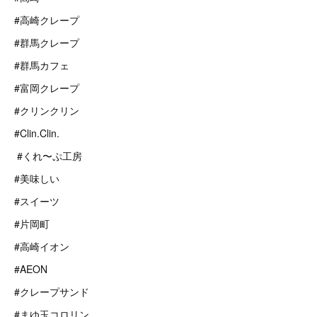
#高崎クレープ
#群馬クレープ
#群馬カフェ
#富岡クレープ
#クリンクリン
#Clin.Clin.
#くれ〜ぷ工房
#美味しい
#スイーツ
#片岡町
#高崎イオン
#AEON
#クレープサンド
#まゆ玉コロリン