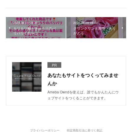
2023.06.09 06:39
2023.05.28 08:20
カリカリ梅ときゅうりのパ
クリンクリン８周年 あり
リパリくれ〜ぷ
がとう
PR
あなたもサイトをつくってみませ
んか
Ameba Owndを使えば、誰でもかんたんにウ
ェブサイトをつくることができます。
プライバシーポリシー
特定商取引法に基づく表記