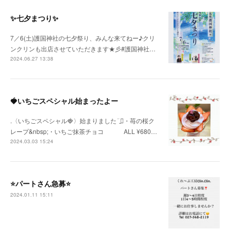
✨七夕まつり✨
7／6(土)護国神社の七夕祭り、みんな来てねー♪クリ
ンクリンも出店させていただきます★彡#護国神社…
2024.06.27 13:38
🍓いちごスペシャル始まったよー
.〈いちごスペシャル🍓〉始まりました¨̮⃝・苺の桜ク
レープ&nbsp;・いちご抹茶チョコ ⠀ ⠀ ⠀ ALL ¥680…
2024.03.03 15:24
⭐️パートさん急募⭐️
2024.01.11 15:11