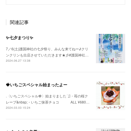
関連記事
✨七夕まつり✨
7／6(土)護国神社の七夕祭り、みんな来てねー♪クリ
ンクリンも出店させていただきます★彡#護国神社…
2024.06.27 13:38
🍓いちごスペシャル始まったよー
.〈いちごスペシャル🍓〉始まりました¨̮⃝・苺の桜ク
レープ&nbsp;・いちご抹茶チョコ ⠀ ⠀ ⠀ ALL ¥680…
2024.03.03 15:24