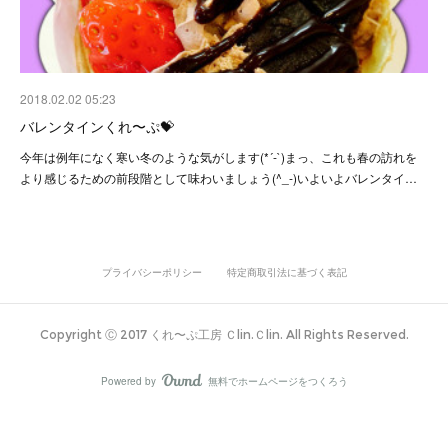
2018.02.02 05:23
バレンタインくれ〜ぷ💝
今年は例年になく寒い冬のような気がします(*´-`)まっ、これも春の訪れを
より感じるための前段階として味わいましょう(^_-)いよいよバレンタイ…
プライバシーポリシー
特定商取引法に基づく表記
Copyright Ⓒ 2017 くれ〜ぷ工房 Ｃlin.Ｃlin. All Rights Reserved.
Powered by
無料でホームページをつくろう
AmebaOwnd
フォロー