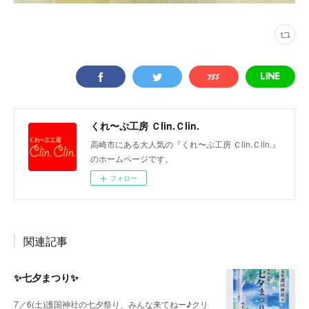
くれ〜ぷ工房 Ｃlin.Ｃlin.
高崎市にある大人気の『くれ〜ぷ工房 Ｃlin.Ｃlin.』
のホームページです。
フォロー
関連記事
✨七夕まつり✨
7／6(土)護国神社の七夕祭り、みんな来てねー♪クリ