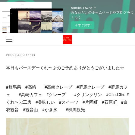
Ameba Owndで
あなただけのホームページやブログをつ
くろう
今すぐ試す
2022.04.09 11:33
本日もバースデーくれ〜ぷのご予約ありがとうございました☆
#群馬県 #高崎 #高崎クレープ #群馬クレープ #群馬カフ
ェ #高崎カフェ #クレープ #クリンクリン #Clin.Clin. #
くれ〜ぷ工房 #美味しい #スイーツ #片岡町 #石原町 #白
衣観音 #観音山 #かき氷 #群馬観光