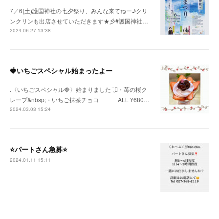
7／6(土)護国神社の七夕祭り、みんな来てねー♪クリ
ンクリンも出店させていただきます★彡#護国神社…
2024.06.27 13:38
🍓いちごスペシャル始まったよー
.〈いちごスペシャル🍓〉始まりました¨̮⃝・苺の桜ク
レープ&nbsp;・いちご抹茶チョコ ⠀ ⠀ ⠀ ALL ¥680…
2024.03.03 15:24
⭐️パートさん急募⭐️
2024.01.11 15:11