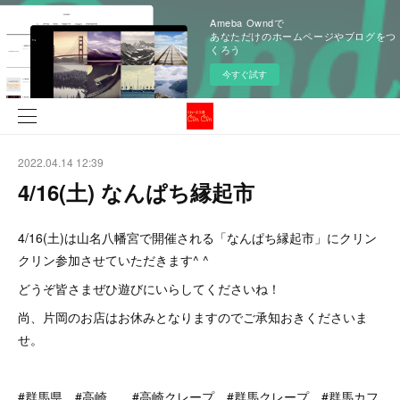
Ameba Owndで
あなただけのホームページやブログをつ
くろう
今すぐ試す
2022.04.14 12:39
4/16(土) なんぱち縁起市
4/16(土)は山名八幡宮で開催される「なんぱち縁起市」にクリン
クリン参加させていただきます^ ^
どうぞ皆さまぜひ遊びにいらしてくださいね！
尚、片岡のお店はお休みとなりますのでご承知おきくださいま
せ。
#群馬県 #高崎 #高崎クレープ #群馬クレープ #群馬カフ