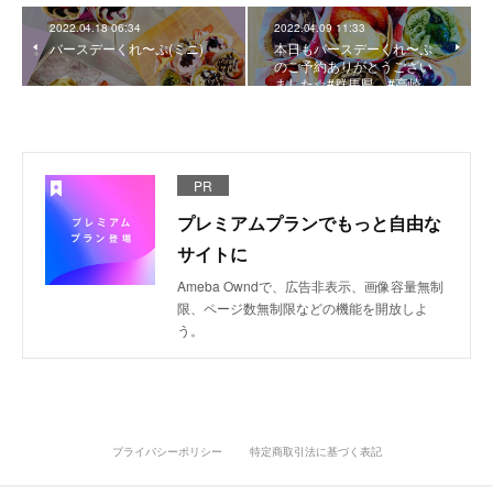
2022.04.18 06:34
2022.04.09 11:33
バースデーくれ〜ぷ(ミニ)
本日もバースデーくれ〜ぷ
のご予約ありがとうござい
ました☆#群馬県 #高崎…
PR
プレミアムプランでもっと自由な
サイトに
Ameba Owndで、広告非表示、画像容量無制
限、ページ数無制限などの機能を開放しよ
う。
プライバシーポリシー
特定商取引法に基づく表記