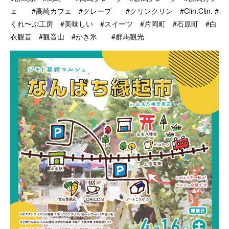
ェ #高崎カフェ #クレープ #クリンクリン #Clin.Clin. #
くれ〜ぷ工房 #美味しい #スイーツ #片岡町 #石原町 #白
衣観音 #観音山 #かき氷 #群馬観光